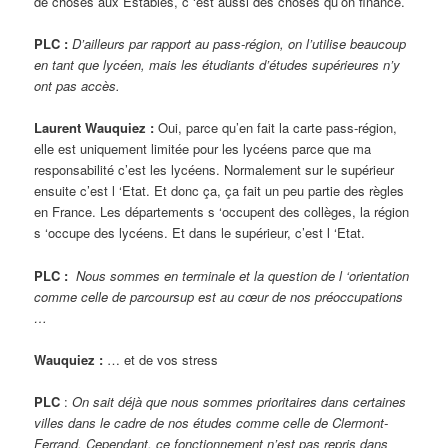
de choses aux Estables, c ‘est aussi des choses qu’on finance.
PLC :
D’ailleurs par rapport au pass-région, on l’utilise beaucoup
en tant que lycéen, mais les étudiants d’études supérieures n’y
ont pas accès.
Laurent Wauquiez :
Oui, parce qu’en fait la carte pass-région,
elle est uniquement limitée pour les lycéens parce que ma
responsabilité c’est les lycéens. Normalement sur le supérieur
ensuite c’est l ‘Etat. Et donc ça, ça fait un peu partie des règles
en France. Les départements s ‘occupent des collèges, la région
s ‘occupe des lycéens. Et dans le supérieur, c’est l ‘Etat.
PLC :
Nous sommes en terminale et la question de l ‘orientation
comme celle de parcoursup est au cœur de nos préoccupations
…
Wauquiez :
… et de vos stress
PLC
:
On sait déjà que nous sommes prioritaires dans certaines
villes dans le cadre de nos études comme celle de Clermont-
Ferrand. Cependant, ce fonctionnement n’est pas repris dans