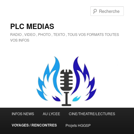
Aller
Aller
au
au
Rech
contenu
contenu
principal
secondaire
PLC MEDIAS
RADIO , VIDEO , PHOTO , TEXTO , TOUS VOS FORMATS TOUTES
VOS INFOS
Menu
INFOS NEWS
AU LYCEE
CINE/THEATRE/LECTURES
principal
VOYAGES / RENCONTRES
Projets HGGSP