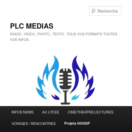
Aller
au
Rech
contenu
principal
PLC MEDIAS
RADIO , VIDEO , PHOTO , TEXTO , TOUS VOS FORMATS TOUTES
VOS INFOS
Menu
INFOS NEWS
AU LYCEE
CINE/THEATRE/LECTURES
principal
Projets HGGSP
VOYAGES / RENCONTRES