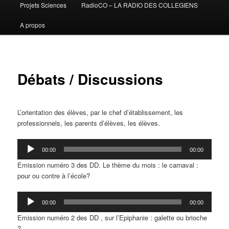
Projets Sciences
RadioCO – LA RADIO DES COLLEGIENS
A propos
Débats / Discussions
L’orientation des élèves, par le chef d’établissement, les
professionnels, les parents d’élèves, les élèves.
Lecteur
00:00
00:00
audio
Emission numéro 3 des DD. Le thème du mois : le carnaval :
pour ou contre à l’école?
Lecteur
00:00
00:00
audio
Emission numéro 2 des DD , sur l’Epiphanie : galette ou brioche
?