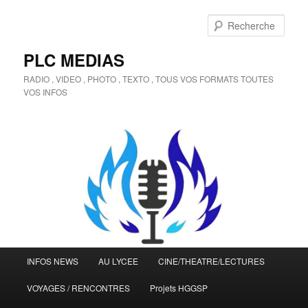
Aller
au
Rech
contenu
principal
PLC MEDIAS
RADIO , VIDEO , PHOTO , TEXTO , TOUS VOS FORMATS TOUTES
VOS INFOS
Menu
INFOS NEWS
AU LYCEE
CINE/THEATRE/LECTURES
principal
VOYAGES / RENCONTRES
Projets HGGSP