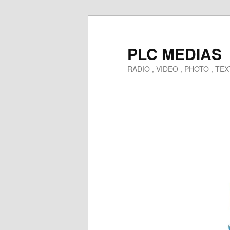
Aller
au
contenu
PLC MEDIAS
principal
RADIO , VIDEO , PHOTO , T