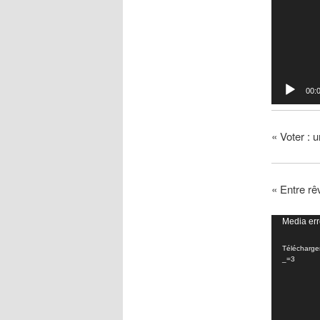
00:
« Voter : u
« Entre rê
Lecteur
Media err
vidéo
Télécharger
_=3