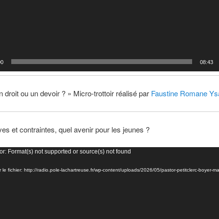
00
08:43
n droit ou un devoir ? » Micro-trottoir réalisé par
Faustine Romane Ysa
ves et contraintes, quel avenir pour les jeunes ?
or: Format(s) not supported or source(s) not found
 le fichier: http://radio.pole-lachartreuse.fr/wp-content/uploads/2026/05/pastor-petitclerc-boyer-m