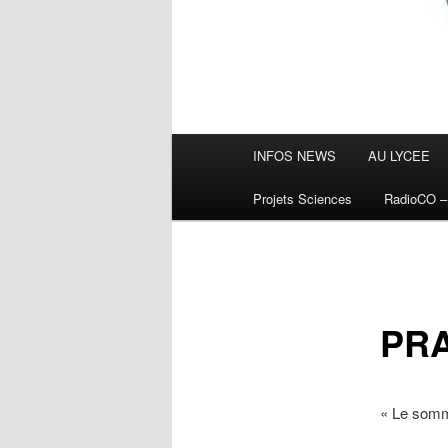
Menu
INFOS NEWS
AU LYCEE
principal
Projets Sciences
RadioCO 
PRA
« Le somme