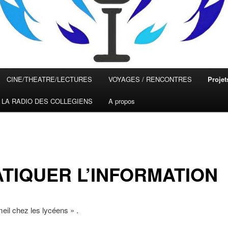
CINE/THEATRE/LECTURES
VOYAGES / RENCONTRES
Proje
– LA RADIO DES COLLEGIENS
A propos
TIQUER L’INFORMATION
il chez les lycéens » .