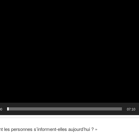
00
07:10
les personnes s’informent-elles aujourd’hui ? »