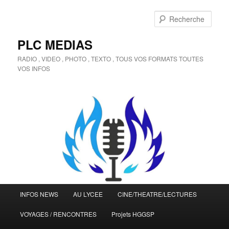
Aller
au
Rech
contenu
principal
PLC MEDIAS
RADIO , VIDEO , PHOTO , TEXTO , TOUS VOS FORMATS TOUTES
VOS INFOS
Menu
INFOS NEWS
AU LYCEE
CINE/THEATRE/LECTURES
principal
VOYAGES / RENCONTRES
Projets HGGSP