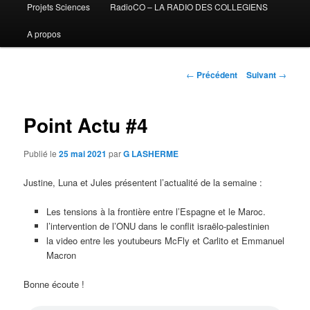
Projets Sciences
RadioCO – LA RADIO DES COLLEGIENS
A propos
Navigation
←
Précédent
Suivant
→
des
articles
Point Actu #4
Publié le
25 mai 2021
par
G LASHERME
Justine, Luna et Jules présentent l’actualité de la semaine :
Les tensions à la frontière entre l’Espagne et le Maroc.
l’intervention de l’ONU dans le conflit israëlo-palestinien
la video entre les youtubeurs McFly et Carlito et Emmanuel
Macron
Bonne écoute !