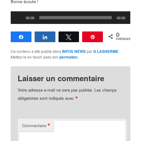
Bonne écoute !
Lecteur
00:00
00:00
audio
0
Partagez
Partagez
Tweetez
Épingle
PARTAGES
Ce contenu a été publié dans
INFOS NEWS
par
G LASHERME
.
Mettez-le en favori avec son
permalien
.
Laisser un commentaire
Votre adresse e-mail ne sera pas publiée.
Les champs
*
obligatoires sont indiqués avec
*
Commentaire