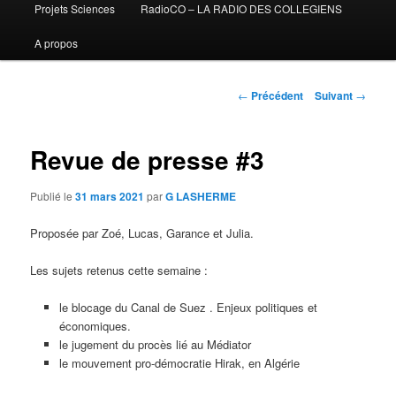
Projets Sciences
RadioCO – LA RADIO DES COLLEGIENS
A propos
Navigation
←
Précédent
Suivant
→
des
articles
Revue de presse #3
Publié le
31 mars 2021
par
G LASHERME
Proposée par Zoé, Lucas, Garance et Julia.
Les sujets retenus cette semaine :
le blocage du Canal de Suez . Enjeux politiques et
économiques.
le jugement du procès lié au Médiator
le mouvement pro-démocratie Hirak, en Algérie