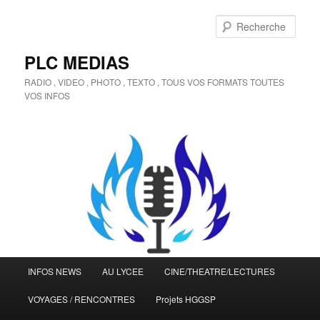
Aller
au
Rech
contenu
principal
PLC MEDIAS
RADIO , VIDEO , PHOTO , TEXTO , TOUS VOS FORMATS TOUTES
VOS INFOS
Menu
INFOS NEWS
AU LYCEE
CINE/THEATRE/LECTURES
principal
VOYAGES / RENCONTRES
Projets HGGSP