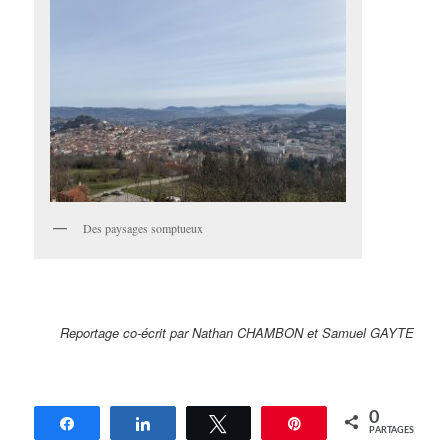
Des paysages somptueux
Reportage co-écrit par Nathan CHAMBON et Samuel GAYTE
0
Partagez
Partagez
Tweetez
Épingle
PARTAGES