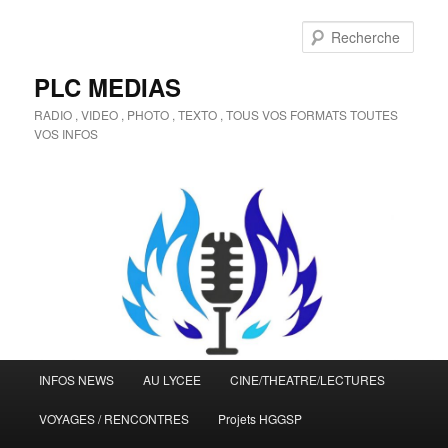
Aller
au
Rech
contenu
principal
PLC MEDIAS
RADIO , VIDEO , PHOTO , TEXTO , TOUS VOS FORMATS TOUTES
VOS INFOS
Menu
INFOS NEWS
AU LYCEE
CINE/THEATRE/LECTURES
principal
VOYAGES / RENCONTRES
Projets HGGSP