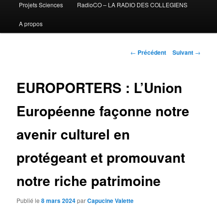
Projets Sciences
RadioCO – LA RADIO DES COLLEGIENS
A propos
Navigation
←
Précédent
Suivant
→
des
articles
EUROPORTERS : L’Union
Européenne façonne notre
avenir culturel en
protégeant et promouvant
notre riche patrimoine
Publié le
8 mars 2024
par
Capucine Valette