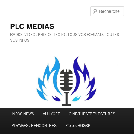
Aller
au
Rech
contenu
principal
PLC MEDIAS
RADIO , VIDEO , PHOTO , TEXTO , TOUS VOS FORMATS TOUTES
VOS INFOS
Menu
INFOS NEWS
AU LYCEE
CINE/THEATRE/LECTURES
principal
VOYAGES / RENCONTRES
Projets HGGSP