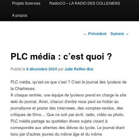
Projets Sciences
RadioCO – LA RADIO DES COLLEGIENS
A propos
Navigation
←
Précédent
Suivant
→
des
articles
PLC média : c’est quoi ?
Publié le
6 décembre 2024
par
Julie Raffier-Bor
PLC média, qu’est-ce que c’est ? C’est le journal des lycéens de
la Chartreuse.
A chaque rentrée, une équipe de lycéens prend en charge le site
web du journal. Ainsi, chacun d’entre nous peut se frotter au
journalisme et poster des interviews, des comptes-rendus, des
critiques de films… Que ce soit par écrit, radio, vidéo ou photo,
PLC média partage au quotidien divers sujets visant à
correspondre aux attentes des élèves du lycée. Le journal étant
tenu par d’autres jeunes du même âge et du même