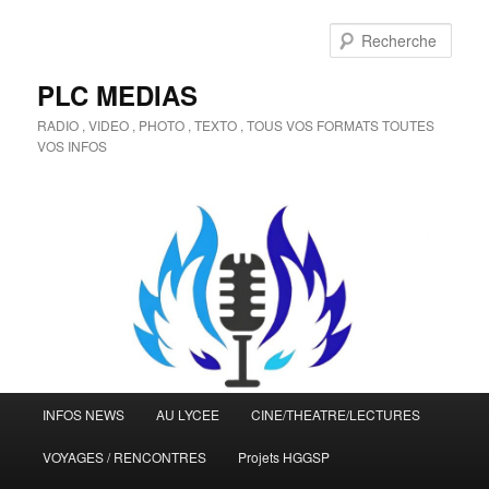
Aller
au
Rech
contenu
principal
PLC MEDIAS
RADIO , VIDEO , PHOTO , TEXTO , TOUS VOS FORMATS TOUTES
VOS INFOS
Menu
INFOS NEWS
AU LYCEE
CINE/THEATRE/LECTURES
principal
VOYAGES / RENCONTRES
Projets HGGSP