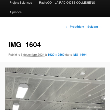
Projets Sciences
RadioCO – LA RADIO DES COLLEGIENS
A propos
Navigation
← Précédent
Suivant →
des
images
IMG_1604
Publié le
6 décembre 2024
à
1920 × 2560
dans
IMG_1604