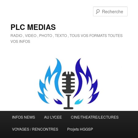
Aller
au
Rech
contenu
principal
PLC MEDIAS
RADIO , VIDEO , PHOTO , TEXTO , TOUS VOS FORMATS TOUTES
VOS INFOS
Menu
INFOS NEWS
AU LYCEE
CINE/THEATRE/LECTURES
principal
VOYAGES / RENCONTRES
Projets HGGSP