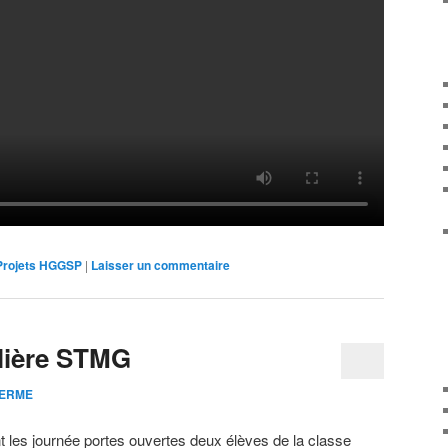
Projets HGGSP
|
Laisser un commentaire
ilière STMG
HERME
 les journée portes ouvertes deux élèves de la classe