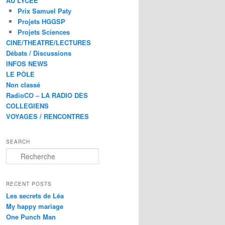
AU LYCEE
Prix Samuel Paty
Projets HGGSP
Projets Sciences
CINE/THEATRE/LECTURES
Débats / Discussions
INFOS NEWS
LE PÔLE
Non classé
RadioCO – LA RADIO DES
COLLEGIENS
VOYAGES / RENCONTRES
SEARCH
R
e
c
h
RECENT POSTS
e
Les secrets de Léa
r
My happy mariage
c
One Punch Man
h