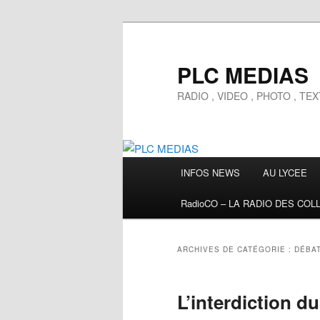
Aller
Aller
au
au
contenu
contenu
PLC MEDIAS
principal
secondaire
RADIO , VIDEO , PHOTO , T
Menu
INFOS NEWS
AU LYCEE
principal
RadioCO – LA RADIO DES COL
ARCHIVES DE CATÉGORIE :
DÉBAT
L’interdiction d