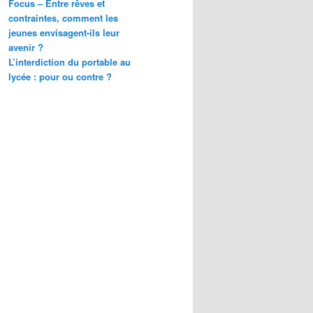
Focus – Entre rêves et
e
contraintes, comment les
jeunes envisagent-ils leur
avenir ?
L’interdiction du portable au
lycée : pour ou contre ?