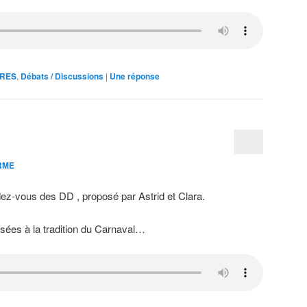
URES
,
Débats / Discussions
|
Une
réponse
RME
z-vous des DD , proposé par Astrid et Clara.
essées à la tradition du Carnaval…