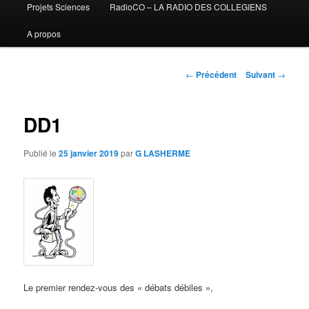
Projets Sciences
RadioCO – LA RADIO DES COLLEGIENS
A propos
Navigation
←
Précédent
Suivant
→
des
articles
DD1
Publié le
25 janvier 2019
par
G LASHERME
Le premier rendez-vous des « débats débiles »,