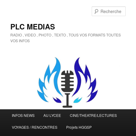
Aller
au
Rech
contenu
principal
PLC MEDIAS
RADIO , VIDEO , PHOTO , TEXTO , TOUS VOS FORMATS TOUTES
VOS INFOS
Menu
INFOS NEWS
AU LYCEE
CINE/THEATRE/LECTURES
principal
VOYAGES / RENCONTRES
Projets HGGSP