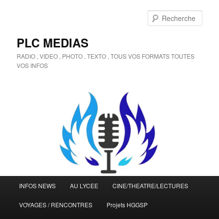
Aller
Aller
au
au
Rech
contenu
contenu
principal
secondaire
PLC MEDIAS
RADIO , VIDEO , PHOTO , TEXTO , TOUS VOS FORMATS TOUTES
VOS INFOS
Menu
INFOS NEWS
AU LYCEE
CINE/THEATRE/LECTURES
principal
VOYAGES / RENCONTRES
Projets HGGSP