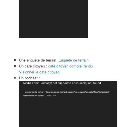
Une enquête de terrain
Enquête de terrain
Un café citoyen :
café citoyen compte_rendu_
Visionner le café citoyen
Un podcast :
Lecteur
Media error: Format(s) not supported or source(s) not found
vidéo
Télécharger le fichier: http://radio.pole-lachartreuse.fr/wp-content/uploads/2023/03/podcast-
environnement-geopo_1.mp4?_=2