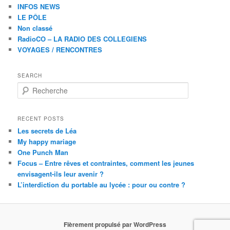
INFOS NEWS
LE PÔLE
Non classé
RadioCO – LA RADIO DES COLLEGIENS
VOYAGES / RENCONTRES
SEARCH
R
e
c
h
RECENT POSTS
e
Les secrets de Léa
r
My happy mariage
c
One Punch Man
h
Focus – Entre rêves et contraintes, comment les jeunes
e
envisagent-ils leur avenir ?
L’interdiction du portable au lycée : pour ou contre ?
Fièrement propulsé par WordPress