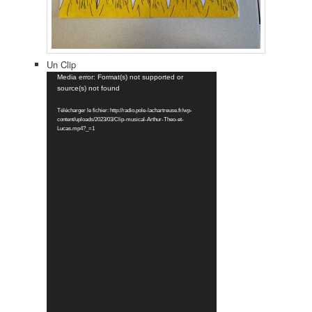
Un Clip
Lecteur
Media error: Format(s) not supported or
source(s) not found
vidéo
Télécharger le fichier: http://radio.pole-lachartreuse.fr/wp-
content/uploads/2023/03/Clip-musical-Arthur-Theo-et-
Lucas.mp4?_=1