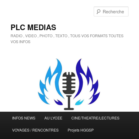
Aller
Aller
au
au
Rech
contenu
contenu
principal
secondaire
PLC MEDIAS
RADIO , VIDEO , PHOTO , TEXTO , TOUS VOS FORMATS TOUTES
VOS INFOS
Menu
INFOS NEWS
AU LYCEE
CINE/THEATRE/LECTURES
principal
VOYAGES / RENCONTRES
Projets HGGSP