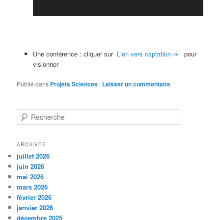
Une conférence : cliquer sur
Lien vers captation ⇒
pour
visionner
Publié dans
Projets Sciences
|
Laisser un commentaire
R
e
c
h
ARCHIVES
e
juillet 2026
r
juin 2026
c
mai 2026
h
mars 2026
e
février 2026
janvier 2026
décembre 2025