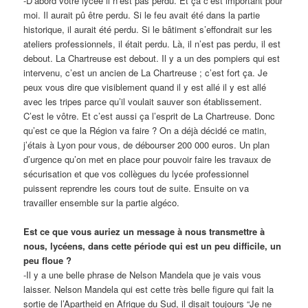
-D’abord votre lycée il n’est pas perdu. Et ça c’est important pour
moi. Il aurait pû être perdu. Si le feu avait été dans la partie
historique, il aurait été perdu. Si le bâtiment s’effondrait sur les
ateliers professionnels, il était perdu. Là, il n’est pas perdu, il est
debout. La Chartreuse est debout. Il y a un des pompiers qui est
intervenu, c’est un ancien de La Chartreuse ; c’est fort ça. Je
peux vous dire que visiblement quand il y est allé il y est allé
avec les tripes parce qu’il voulait sauver son établissement.
C’est le vôtre. Et c’est aussi ça l’esprit de La Chartreuse. Donc
qu’est ce que la Région va faire ? On a déjà décidé ce matin,
j’étais à Lyon pour vous, de débourser 200 000 euros. Un plan
d’urgence qu’on met en place pour pouvoir faire les travaux de
sécurisation et que vos collègues du lycée professionnel
puissent reprendre les cours tout de suite. Ensuite on va
travailler ensemble sur la partie algéco.
Est ce que vous auriez un message à nous transmettre à
nous, lycéens, dans cette période qui est un peu difficile, un
peu floue ?
-Il y a une belle phrase de Nelson Mandela que je vais vous
laisser. Nelson Mandela qui est cette très belle figure qui fait la
sortie de l’Apartheid en Afrique du Sud, il disait toujours “Je ne