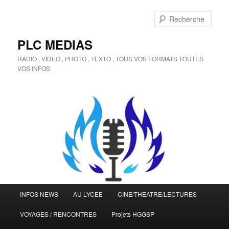
Aller
Aller
au
au
Rech
contenu
contenu
principal
secondaire
PLC MEDIAS
RADIO , VIDEO , PHOTO , TEXTO , TOUS VOS FORMATS TOUTES
VOS INFOS
Menu
INFOS NEWS
AU LYCEE
CINE/THEATRE/LECTURES
principal
VOYAGES / RENCONTRES
Projets HGGSP