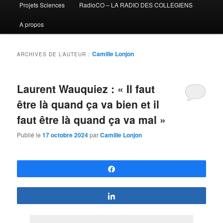
Projets Sciences
RadioCO – LA RADIO DES COLLEGIENS
A propos
Camille Lonjon
ARCHIVES DE L’AUTEUR :
Laurent Wauquiez : « Il faut
être là quand ça va bien et il
faut être là quand ça va mal »
Publié le
17 octobre 2024
par
Camille Lonjon
Partagez
Partagez