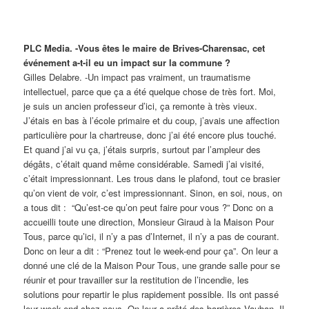
PLC Media. -Vous êtes le maire de Brives-Charensac, cet
événement a-t-il eu un impact sur la commune ?
Gilles Delabre. -Un impact pas vraiment, un traumatisme
intellectuel, parce que ça a été quelque chose de très fort.
Moi,
je suis un ancien professeur d’ici, ça remonte à très vieux.
J’étais en bas à l’école primaire et du coup, j’avais une affection
particulière pour la chartreuse, donc j’ai été encore plus touché.
Et quand j’ai vu ça, j’étais surpris, surtout par l’ampleur des
dégâts, c’était quand même considérable. Samedi j’ai visité,
c’était impressionnant. Les trous dans le plafond, tout ce brasier
qu’on vient de voir, c’est impressionnant.
Sinon, en soi, nous, on
a tous dit : “Qu’est-ce qu’on peut faire pour vous ?”
Donc on a
accueilli toute une direction, Monsieur Giraud à la Maison Pour
Tous, parce qu’ici, il n’y a pas d’Internet, il n’y a pas de courant.
Donc on leur a dit : “Prenez tout le week-end pour ça”. On leur a
donné une clé de la Maison Pour Tous, une grande salle pour se
réunir et pour travailler sur la restitution de l’incendie, les
solutions pour repartir le plus rapidement possible.
Ils ont passé
leur week-end chez nous. On leur a prêté des barrières Vauban. Il