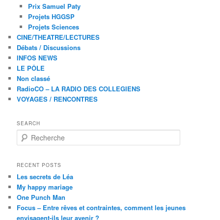
Prix Samuel Paty
Projets HGGSP
Projets Sciences
CINE/THEATRE/LECTURES
Débats / Discussions
INFOS NEWS
LE PÔLE
Non classé
RadioCO – LA RADIO DES COLLEGIENS
VOYAGES / RENCONTRES
SEARCH
R
e
c
h
RECENT POSTS
e
Les secrets de Léa
r
My happy mariage
c
One Punch Man
h
Focus – Entre rêves et contraintes, comment les jeunes
e
envisagent-ils leur avenir ?