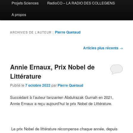
Projets Sciences
RadioCO – LA RADIO DES COLLEGIENS
A propos
Pierre Quetaud
ARCHIVES DE L’AUTEUR :
Navigation
Articles plus récents
→
des
articles
Annie Ernaux, Prix Nobel de
Littérature
Publié le
7 octobre 2022
par
Pierre Quetaud
Succédant à l’auteur tanzanien
Abdulrazak
Gurnah
en 2021,
Annie
Ernaux
a reçu aujourd’hui le prix Nobel de Littérature.
Le prix Nobel de littérature récompense chaque année, depuis