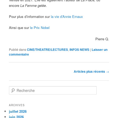
encore
La Femme gelée
.
Pour plus d’information sur
la vie d’Annie
Ernaux
Ainsi que sur
le Prix Nobel
Pierre Q.
Publié dans
CINE/THEATRE/LECTURES
,
INFOS NEWS
|
Laisser un
commentaire
Navigation
Articles plus récents
→
des
articles
R
e
c
h
ARCHIVES
e
juillet 2026
r
juin 2026