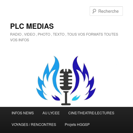
Aller
Aller
au
au
Rech
contenu
contenu
principal
secondaire
PLC MEDIAS
RADIO , VIDEO , PHOTO , TEXTO , TOUS VOS FORMATS TOUTES
VOS INFOS
Menu
INFOS NEWS
AU LYCEE
CINE/THEATRE/LECTURES
principal
VOYAGES / RENCONTRES
Projets HGGSP