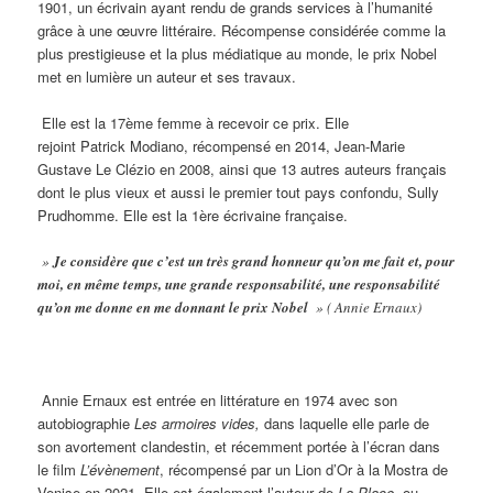
1901, un écrivain ayant rendu de grands services à l’humanité
grâce à une œuvre littéraire.
Récompense considérée comme la
plus prestigieuse et la plus médiatique au monde, le prix Nobel
met en lumière un auteur et ses travaux.
Elle est la 17ème femme à recevoir ce prix. Elle
rejoint
Patrick
Modiano, récompensé
en 2014, Jean-Marie
Gustave Le Clézio en 2008, ainsi que 13 autres auteurs français
dont le plus vieux et aussi le premier tout pays confondu, Sully
Prudhomme.
Elle est la 1ère écrivaine française.
»
Je considère que c’est un très grand honneur qu’on me fait et, pour
moi, en même temps, une grande responsabilité, une responsabilité
qu’on me donne en me donnant le prix Nobel
» ( Annie Ernaux)
Annie
Ernaux
est
entrée
en littérature en 1974 avec son
autobiographie
Les
armoires vides,
dans laquelle elle parle de
son avortement clandestin, et récemment portée à l’écran dans
le film
L’évènement
, récompensé par un Lion d’Or à la Mostra de
Venise en 2021. Elle est également l’auteur de
La Place,
ou